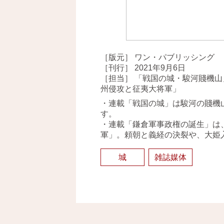
［版元］ ワン・パブリッシング
［刊行］ 2021年9月6日
［担当］ 「戦国の城・駿河賤機
州侵攻と征夷大将軍」
・連載「戦国の城」は駿河の賤機
す。
・連載「鎌倉軍事政権の誕生」は
軍」。頼朝と義経の決裂や、大姫
城
雑誌媒体