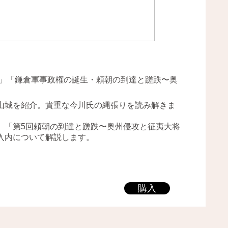
山」「鎌倉軍事政権の誕生・頼朝の到達と蹉跌〜奥
山城を紹介。貴重な今川氏の縄張りを読み解きま
、「第5回頼朝の到達と蹉跌〜奥州侵攻と征夷大将
入内について解説します。
購入