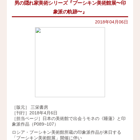
男の隠れ家美術シリーズ『プーシキン美術館展〜印
イベント
史跡ガイド
2021年
象派の軌跡〜』
その他歴史関連
アクセス
美術史、絵画、アート
2020年
2018年04月06日
宗教、神話、神社仏閣
2019年
会社概要
日本文化、民俗
天皇制
2018年
地政学
採用情報
2017年
雑誌媒体
広報誌、新聞媒体
お問い合わせ
2016年
ウェブ媒体
2015年
その他いろいろ
Twitter
エンタメ・トレンド
2014年
生活・文化
2013年
日本中世史（鎌倉・室町）
［版元］ 三栄書房
仏教・仏像
2012年
［刊行］2018年4月6日
日本古代史
［担当ページ］日本の美術館で出会うモネの《睡蓮》と印
かみゆ歴史編集部の本
象派作品（P089~107）
2011年
近現代史
ロシア・プーシキン美術館所蔵の印象派作品が来日する
2010年
「プーシキン美術館展」開催に伴い
縄文時代