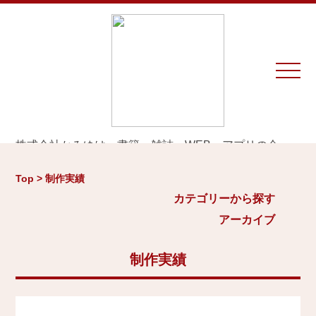
株式会社かみゆは、書籍、雑誌、WEB、アプリの企
画・編集・執筆・制作を専門とするプロダクションで
カテゴリーから探す
アーカイブ
す。
Top > 制作実績
※お仕事のご相談やお問い合わせは等は
こちら
から
城
カテゴリーから探す
2026年
日本史通史
アーカイブ
Home
戦国時代、戦国武将
2025年
江戸時代、幕末
2024年
制作実績
お知らせ
世界史関連
三国志、中国史
2023年
制作実績
小・中学生向け歴史書
2022年
大河ドラマ、テレビ・映画関連