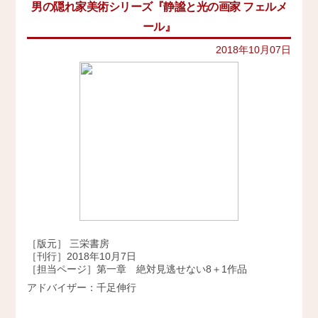
男の隠れ家美術シリーズ『静謐と光の画家 フェルメ
イベント
史跡ガイド
2021年
ール』
その他歴史関連
アクセス
美術史、絵画、アート
2020年
2018年10月07日
宗教、神話、神社仏閣
2019年
会社概要
日本文化、民俗
天皇制
2018年
地政学
採用情報
2017年
雑誌媒体
広報誌、新聞媒体
お問い合わせ
2016年
ウェブ媒体
2015年
その他いろいろ
Twitter
エンタメ・トレンド
2014年
生活・文化
2013年
日本中世史（鎌倉・室町）
［版元］ 三栄書房
仏教・仏像
2012年
［刊行］2018年10月7日
日本古代史
［担当ページ］第一章 絶対見逃せない8＋1作品
かみゆ歴史編集部の本
2011年
アドバイザー：千足伸行
近現代史
2010年
縄文時代