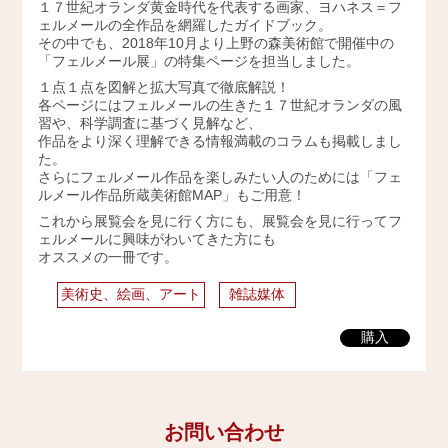
１７世紀オランダ黄金時代を代表する画家、ヨハネス＝フ
2009年
ェルメールの全作品を網羅したガイドブック。
その中でも、2018年10月より上野の森美術館で開催中の
「フェルメール展」の特集ページを担当しました。
１点１点を図解と拡大写真で徹底解説！
各ページにはフェルメールの生きた１７世紀オランダの風
習や、科学調査に基づく見解など、
作品をより深く理解できる情報満載のコラムも掲載しまし
た。
さらにフェルメール作品を楽しみたい人のためには「フェ
ルメール作品所蔵美術館MAP」もご用意！
これから展覧会を見に行く方にも、展覧会を見に行ってフ
ェルメールに興味がわいてきた方にも
オススメの一冊です。
美術史、絵画、アート
雑誌媒体
購入
お問い合わせ