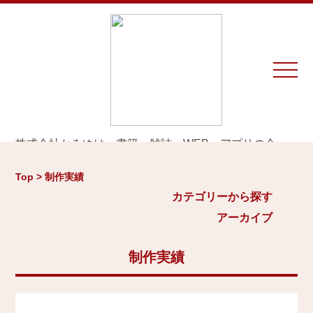
株式会社かみゆは、書籍、雑誌、WEB、アプリの企
画・編集・執筆・制作を専門とするプロダクションで
カテゴリーから探す
アーカイブ
す。
Top > 制作実績
※お仕事のご相談やお問い合わせは等は
こちら
から
城
カテゴリーから探す
2026年
日本史通史
アーカイブ
Home
戦国時代、戦国武将
2025年
江戸時代、幕末
2024年
制作実績
お知らせ
世界史関連
三国志、中国史
2023年
制作実績
小・中学生向け歴史書
2022年
大河ドラマ、テレビ・映画関連