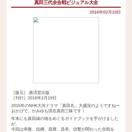
真田三代全合戦ビジュアル大全
イベント
史跡ガイド
2021年
その他歴史関連
2016年02月19日
アクセス
美術史、絵画、アート
2020年
宗教、神話、神社仏閣
2019年
会社概要
日本文化、民俗
天皇制
2018年
地政学
採用情報
2017年
雑誌媒体
広報誌、新聞媒体
お問い合わせ
2016年
ウェブ媒体
2015年
その他いろいろ
Twitter
エンタメ・トレンド
2014年
生活・文化
［版元］ 廣済堂出版
2013年
日本中世史（鎌倉・室町）
［刊行］2016年2月19日
仏教・仏像
2016年のNHK大河ドラマ「真田丸」大盛況のようですねー
2012年
日本古代史
おかげで、かみゆも現在真田三昧です！
かみゆ歴史編集部の本
2011年
年末にも真田縁の地をめぐるガイドブックを手がけました
近現代史
が、
2010年
今回は幸隆、信綱、昌輝、昌幸、信繁が関わった合戦を
縄文時代