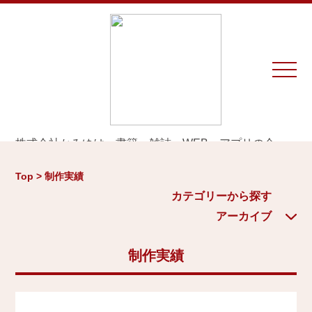
株式会社かみゆは、書籍、雑誌、WEB、アプリの企
画・編集・執筆・制作を専門とするプロダクションで
カテゴリーから探す
アーカイブ
す。
Top > 制作実績
※お仕事のご相談やお問い合わせは等は
こちら
から
城
カテゴリーから探す
2026年
日本史通史
アーカイブ
Home
戦国時代、戦国武将
2025年
江戸時代、幕末
制作実績
2024年
お知らせ
世界史関連
三国志、中国史
2023年
制作実績
小・中学生向け歴史書
2022年
大河ドラマ、テレビ・映画関連