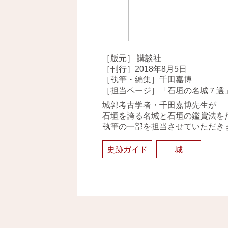
［版元］ 講談社
［刊行］2018年8月5日
［執筆・編集］千田嘉博
［担当ページ］「石垣の名城７選
城郭考古学者・千田嘉博先生が
石垣を誇る名城と石垣の鑑賞法を
執筆の一部を担当させていただき
史跡ガイド
城