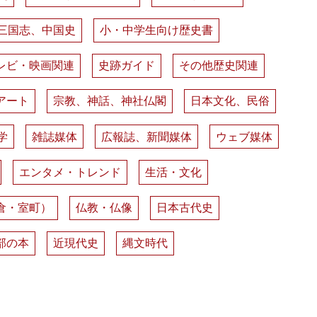
三国志、中国史
小・中学生向け歴史書
レビ・映画関連
史跡ガイド
その他歴史関連
アート
宗教、神話、神社仏閣
日本文化、民俗
学
雑誌媒体
広報誌、新聞媒体
ウェブ媒体
エンタメ・トレンド
生活・文化
倉・室町）
仏教・仏像
日本古代史
部の本
近現代史
縄文時代