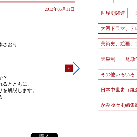
2013年05月11日
世界史関連
大河ドラマ、テ
美術史、絵画、
本さおり
天皇制
地政
その他いろいろ
か？
れるとともに、
日本中世史（鎌
りを解説します。
る
かみゆ歴史編集
購入