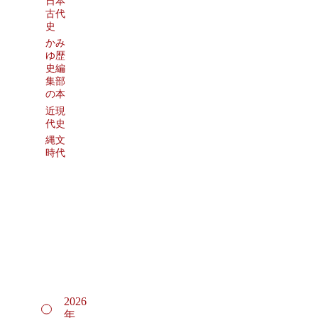
日本
古代
史
かみ
ゆ歴
史編
集部
の本
近現
代史
縄文
時代
2026
年