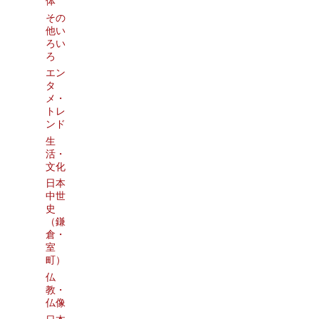
体
その
他い
ろい
ろ
エン
タ
メ・
トレ
ンド
生
活・
文化
日本
中世
史
（鎌
倉・
室
町）
仏
教・
仏像