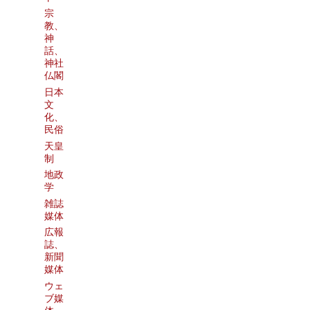
宗
教、
神
話、
神社
仏閣
日本
文
化、
民俗
天皇
制
地政
学
雑誌
媒体
広報
誌、
新聞
媒体
ウェ
ブ媒