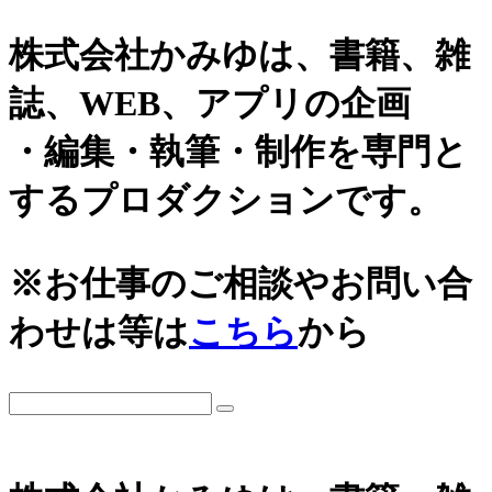
株式会社かみゆは、書籍、雑
誌、WEB、アプリの企画
・編集・執筆・制作を専門と
するプロダクションです。
カテゴリーから探す
アーカイブ
※お仕事のご相談やお問い合
城
2026年
わせは等は
こちら
から
日本史通史
戦国時代、戦国武将
2025年
江戸時代、幕末
2024年
世界史関連
三国志、中国史
2023年
小・中学生向け歴史書
2022年
大河ドラマ、テレビ・映画関連