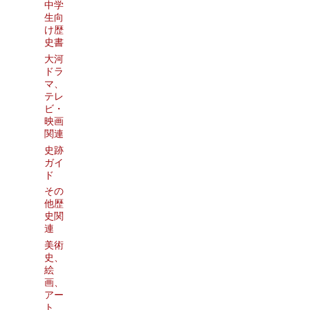
中学
生向
け歴
史書
大河
ドラ
マ、
テレ
ビ・
映画
関連
史跡
ガイ
ド
その
他歴
史関
連
美術
史、
絵
画、
アー
ト