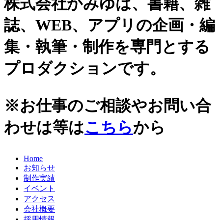
株式会社かみゆは、書籍、雑
史跡ガイド
2021年
誌、WEB、アプリの企画・編
その他歴史関連
2020年
美術史、絵画、アート
集・執筆・制作を専門とする
宗教、神話、神社仏閣
2019年
日本文化、民俗
プロダクションです。
天皇制
2018年
地政学
2017年
雑誌媒体
※お仕事のご相談やお問い合
広報誌、新聞媒体
2016年
ウェブ媒体
わせは等は
こちら
から
2015年
その他いろいろ
エンタメ・トレンド
2014年
生活・文化
Home
2013年
日本中世史（鎌倉・室町）
お知らせ
仏教・仏像
2012年
制作実績
日本古代史
イベント
かみゆ歴史編集部の本
2011年
アクセス
近現代史
会社概要
2010年
縄文時代
採用情報