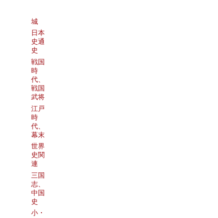
城
日本
史通
史
戦国
時
代、
戦国
武将
江戸
時
代、
幕末
世界
史関
連
三国
志、
中国
史
小・