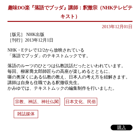
趣味DO楽『落語でブッダ』講師：釈撤宗（NHKテレビテ
キスト）
2013年12月01日
［版元］ NHK出版
［刊行］2013年12月1日
NHK・Eテレで12/2から放映されている
「落語でブッダ」のテキストムックです。
落語のルーツのひとつは仏教説話だったといわれています。
毎回、柳家喬太郎師匠らの高座が楽しめるとともに、
噺の奥深くにある仏教の教え、日本人の考え方を紐解きます。
講師は自身も住職である釈撤収先生。
かみゆでは、テキストムックの編集制作を行いました。
宗教、神話、神社仏閣
日本文化、民俗
雑誌媒体
購入