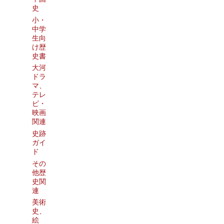
史
小・
中学
生向
け歴
史書
大河
ドラ
マ、
テレ
ビ・
映画
関連
史跡
ガイ
ド
その
他歴
史関
連
美術
史、
絵