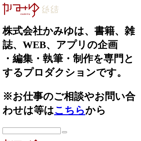
株式会社かみゆは、書籍、雑
誌、WEB、アプリの企画
・編集・執筆・制作を専門と
するプロダクションです。
カテゴリーから探す
アーカイブ
城
2026年
※お仕事のご相談やお問い合
日本史通史
戦国時代、戦国武将
2025年
わせは等は
こちら
から
江戸時代、幕末
2024年
世界史関連
三国志、中国史
2023年
小・中学生向け歴史書
2022年
大河ドラマ、テレビ・映画関連