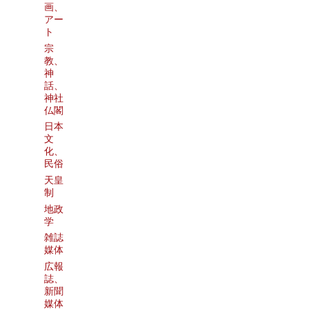
画、
アー
ト
宗
教、
神
話、
神社
仏閣
日本
文
化、
民俗
天皇
制
地政
学
雑誌
媒体
広報
誌、
新聞
媒体