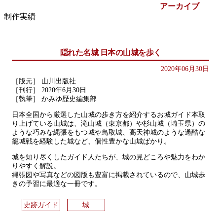
アーカイブ
制作実績
隠れた名城 日本の山城を歩く
2020年06月30日
［版元］ 山川出版社
［刊行］ 2020年6月30日
［執筆］ かみゆ歴史編集部
日本全国から厳選した山城の歩き方を紹介するお城ガイド本取
り上げている山城は、滝山城（東京都）や杉山城（埼玉県）の
ような巧みな縄張をもつ城や鳥取城、高天神城のような過酷な
籠城戦を経験した城など、個性豊かな山城ばかり。
城を知り尽くしたガイド人たちが、城の見どころや魅力をわか
りやすく解説。
縄張図や写真などの図版も豊富に掲載されているので、山城歩
きの予習に最適な一冊です。
史跡ガイド
城