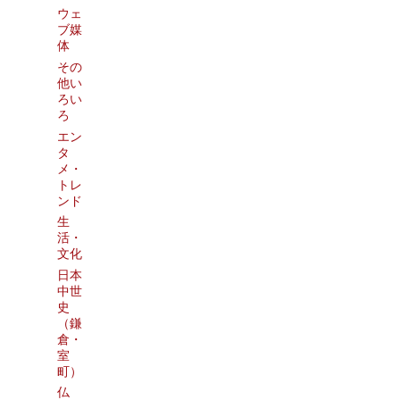
ウェ
ブ媒
体
その
他い
ろい
ろ
エン
タ
メ・
トレ
ンド
生
活・
文化
日本
中世
史
（鎌
倉・
室
町）
仏