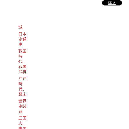
購入
城
日本
史通
史
戦国
時
代、
戦国
武将
江戸
時
代、
幕末
世界
史関
連
三国
志、
中国