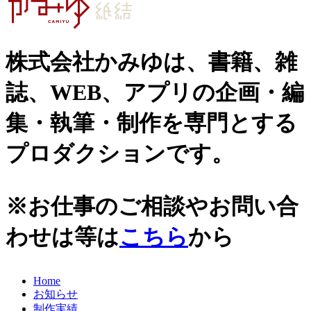
史跡ガイド
2021年
その他歴史関連
2020年
美術史、絵画、アート
株式会社かみゆは、書籍、雑
宗教、神話、神社仏閣
2019年
日本文化、民俗
誌、WEB、アプリの企画・編
天皇制
2018年
地政学
集・執筆・制作を専門とする
2017年
雑誌媒体
広報誌、新聞媒体
プロダクションです。
2016年
ウェブ媒体
2015年
その他いろいろ
エンタメ・トレンド
2014年
※お仕事のご相談やお問い合
生活・文化
2013年
日本中世史（鎌倉・室町）
わせは等は
こちら
から
仏教・仏像
2012年
日本古代史
かみゆ歴史編集部の本
2011年
Home
近現代史
お知らせ
2010年
縄文時代
制作実績