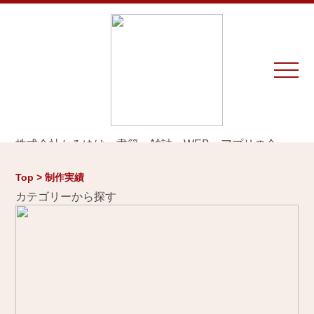
株式会社かみゆは、書籍、雑誌、WEB、アプリの企
画・編集・執筆・制作を専門とするプロダクションで
す。
Top > 制作実績
※お仕事のご相談やお問い合わせは等は
こちら
から
カテゴリーから探す
Home
お知らせ
制作実績