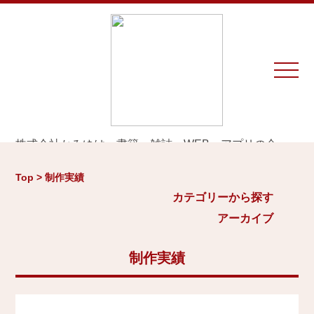
株式会社かみゆは、書籍、雑誌、WEB、アプリの企
画・編集・執筆・制作を専門とするプロダクションで
カテゴリーから探す
アーカイブ
す。
Top > 制作実績
※お仕事のご相談やお問い合わせは等は
こちら
から
城
カテゴリーから探す
2026年
日本史通史
アーカイブ
Home
戦国時代、戦国武将
2025年
江戸時代、幕末
2024年
制作実績
お知らせ
世界史関連
三国志、中国史
2023年
制作実績
小・中学生向け歴史書
2022年
大河ドラマ、テレビ・映画関連