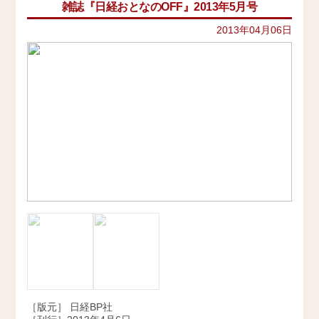
雑誌『日経おとなのOFF』2013年5月号
イベント
史跡ガイド
2021年
その他歴史関連
2013年04月06日
アクセス
美術史、絵画、アート
2020年
宗教、神話、神社仏閣
2019年
会社概要
日本文化、民俗
天皇制
2018年
地政学
採用情報
2017年
雑誌媒体
広報誌、新聞媒体
お問い合わせ
2016年
ウェブ媒体
2015年
その他いろいろ
Twitter
エンタメ・トレンド
2014年
生活・文化
2013年
日本中世史（鎌倉・室町）
仏教・仏像
2012年
日本古代史
かみゆ歴史編集部の本
2011年
近現代史
［版元］ 日経BP社
2010年
縄文時代