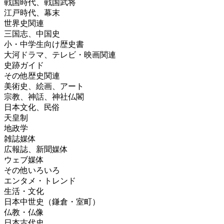
戦国時代、戦国武将
江戸時代、幕末
世界史関連
三国志、中国史
小・中学生向け歴史書
大河ドラマ、テレビ・映画関連
史跡ガイド
その他歴史関連
美術史、絵画、アート
宗教、神話、神社仏閣
日本文化、民俗
天皇制
地政学
雑誌媒体
広報誌、新聞媒体
ウェブ媒体
その他いろいろ
エンタメ・トレンド
生活・文化
日本中世史（鎌倉・室町）
仏教・仏像
日本古代史