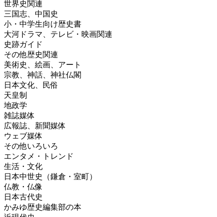
世界史関連
三国志、中国史
小・中学生向け歴史書
大河ドラマ、テレビ・映画関連
史跡ガイド
その他歴史関連
美術史、絵画、アート
宗教、神話、神社仏閣
日本文化、民俗
天皇制
地政学
雑誌媒体
広報誌、新聞媒体
ウェブ媒体
その他いろいろ
エンタメ・トレンド
生活・文化
日本中世史（鎌倉・室町）
仏教・仏像
日本古代史
かみゆ歴史編集部の本