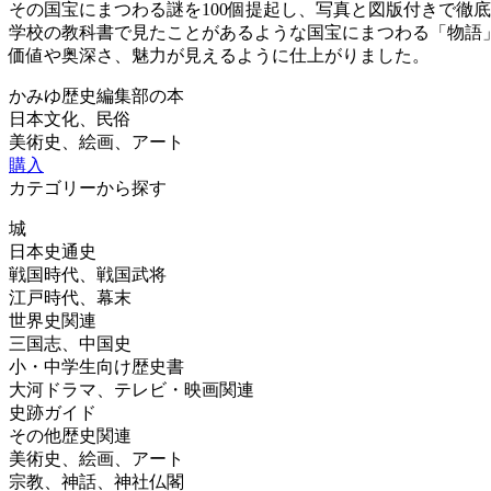
その国宝にまつわる謎を100個提起し、写真と図版付きで徹
学校の教科書で見たことがあるような国宝にまつわる「物語
価値や奥深さ、魅力が見えるように仕上がりました。
かみゆ歴史編集部の本
日本文化、民俗
美術史、絵画、アート
購入
カテゴリーから探す
城
日本史通史
戦国時代、戦国武将
江戸時代、幕末
世界史関連
三国志、中国史
小・中学生向け歴史書
大河ドラマ、テレビ・映画関連
史跡ガイド
その他歴史関連
美術史、絵画、アート
宗教、神話、神社仏閣