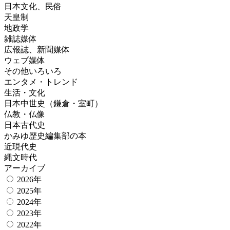
日本文化、民俗
天皇制
地政学
雑誌媒体
広報誌、新聞媒体
ウェブ媒体
その他いろいろ
エンタメ・トレンド
生活・文化
日本中世史（鎌倉・室町）
仏教・仏像
日本古代史
かみゆ歴史編集部の本
近現代史
縄文時代
アーカイブ
2026年
2025年
2024年
2023年
2022年